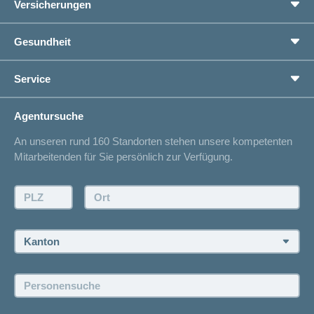
Versicherungen
Grundversicherung
Gesundheit
Zusatzversicherungen
Ratgeber
Vorsorge
Service
Gesundheitskompass
Ich suche eine Versicherung für
Adressänderung
concordiaMed
Lebenssituationen
Agentursuche
Spitalliste
Sparen bei der Versicherung
An unseren rund 160 Standorten stehen unsere kompetenten
Unfallmeldung
Mitarbeitenden für Sie persönlich zur Verfügung.
Kontaktmöglichkeiten
Offertanfrage
PLZ:
Ort:
Rückruf anfordern
Termin vereinbaren
Kanton:
Jobs und Karriere
Personensuche:
Offene Stellen