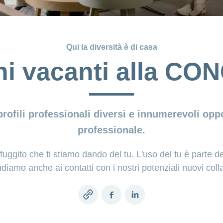
Qui la diversità è di casa
ni vacanti alla C
profili professionali diversi e innumerevoli oppo
professionale.
uggito che ti stiamo dando del tu. L'uso del tu è parte de
o anche ai contatti con i nostri potenziali nuovi collab
Copy
Facebook
LinkedIn
link