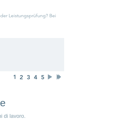
te
i di lavoro.